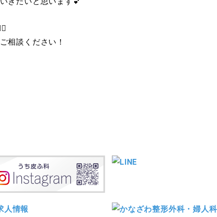
いきたいと思います💕
⚕️
ご相談ください！