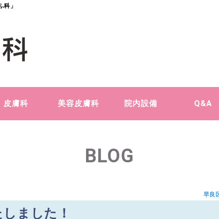
ふ科」
皮膚科
美容皮膚科
院内設備
Q&A
BLOG
早良
たしました！