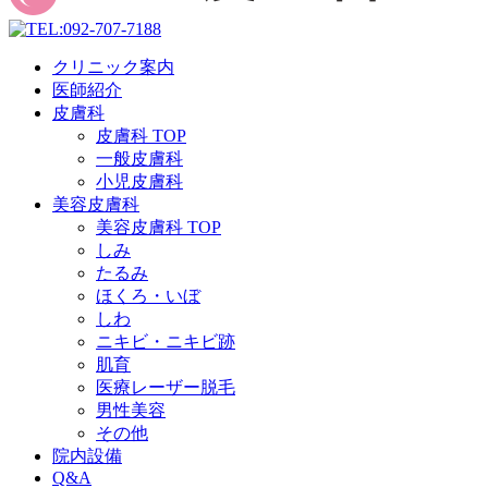
クリニック案内
医師紹介
皮膚科
皮膚科 TOP
一般皮膚科
小児皮膚科
美容皮膚科
美容皮膚科 TOP
しみ
たるみ
ほくろ・いぼ
しわ
ニキビ・ニキビ跡
肌育
医療レーザー脱毛
男性美容
その他
院内設備
Q&A