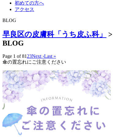
初めての方へ
アクセス
BLOG
早良区の皮膚科「うち皮ふ科」
>
BLOG
Page 1 of 8
1
2
3
Next ›
Last »
傘の置忘れにご注意ください