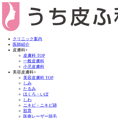
クリニック案内
医師紹介
皮膚科
+
皮膚科 TOP
一般皮膚科
小児皮膚科
美容皮膚科
+
美容皮膚科 TOP
しみ
たるみ
ほくろ・いぼ
しわ
ニキビ・ニキビ跡
肌育
医療レーザー脱毛