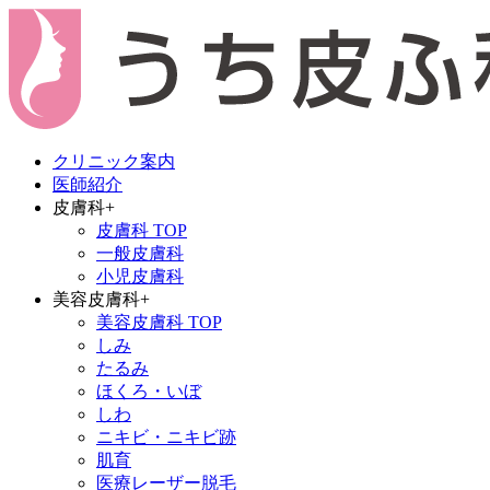
クリニック案内
医師紹介
皮膚科
+
皮膚科 TOP
一般皮膚科
小児皮膚科
美容皮膚科
+
美容皮膚科 TOP
しみ
たるみ
ほくろ・いぼ
しわ
ニキビ・ニキビ跡
肌育
医療レーザー脱毛