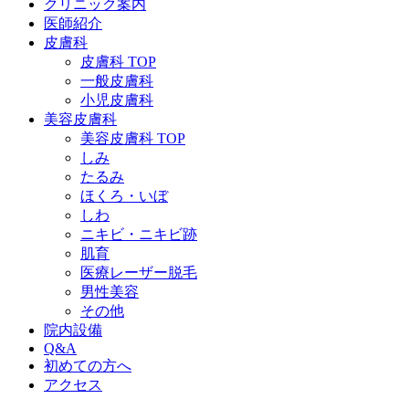
クリニック案内
医師紹介
皮膚科
皮膚科 TOP
一般皮膚科
小児皮膚科
美容皮膚科
美容皮膚科 TOP
しみ
たるみ
ほくろ・いぼ
しわ
ニキビ・ニキビ跡
肌育
医療レーザー脱毛
男性美容
その他
院内設備
Q&A
初めての方へ
アクセス