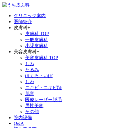
クリニック案内
医師紹介
皮膚科
+
皮膚科 TOP
一般皮膚科
小児皮膚科
美容皮膚科
+
美容皮膚科 TOP
しみ
たるみ
ほくろ・いぼ
しわ
ニキビ・ニキビ跡
肌育
医療レーザー脱毛
男性美容
その他
院内設備
Q&A