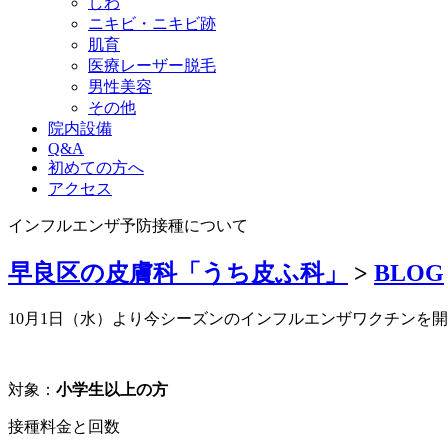
しわ
ニキビ・ニキビ跡
肌育
医療レーザー脱毛
男性美容
その他
院内設備
Q&A
初めての方へ
アクセス
インフルエンザ予防接種について
早良区の皮膚科「うち皮ふ科」
>
BLOG
10月1日（水）より今シーズンのインフルエンザワクチンを
対象：
小学生以上の方
接種料金と回数