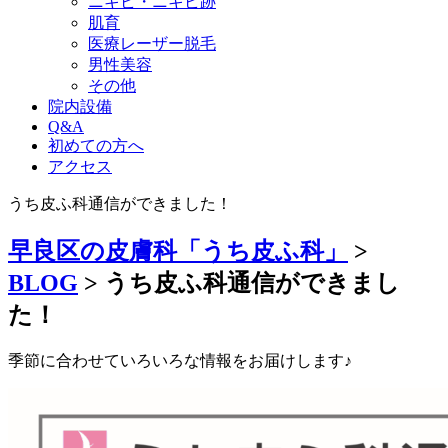
ニキビ・ニキビ跡
肌育
医療レーザー脱毛
男性美容
その他
院内設備
Q&A
初めての方へ
アクセス
うち皮ふ科通信ができました！
早良区の皮膚科「うち皮ふ科」
>
BLOG
>
うち皮ふ科通信ができまし
た！
季節に合わせていろいろな情報をお届けします♪